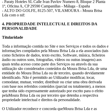
- Paraty Hoteles SL Calle Ivan Pavlov Numero 8, Bloque 2 Planta
1º, Oficina A, CP 29590 Campanillas - Málaga - España
- ALTO DO GOLFE, 8125-507, VILAMOURA - Moura Brisa
Lda com o nif:
4. PROPRIEDADE INTELECTUAL E DIREITOS DA
PERSONALIDADE
Titularidade
Toda a informação contida no Site e nos Serviços e todos os dados e
informações compilados pela Moura Brisa Lda a ela associados (tais
como ficheiros de dados, texto escrito, Software, música, ficheiros
áudio ou outros sons, fotografias, vídeos ou outras imagens) aos
quais tenha acesso como parte dos Serviços ou através da sua
utilização são considerados conteúdos da Moura Brisa Lda, de uma
entidade do Moura Brisa Lda ou de terceiro, quando devidamente
identificado. Não é permitido ao Utilizador modificar, locar,
comodatar, mutuar, vender, distribuir ou criar uma obra derivada
com base nos referidos conteúdos (parcial ou totalmente), a menos
que tenha sido expressamente autorizado por escrito para o efeito
pelaMoura Brisa Lda ou por terceiro que detenha a respectiva
propriedade intelectual e direitos da personalidade.
O Utilizador reconhece e concorda queMoura Brisa Lda e as