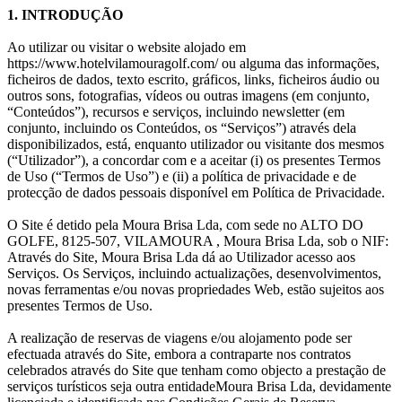
1. INTRODUÇÃO
Ao utilizar ou visitar o website alojado em
https://www.hotelvilamouragolf.com/ ou alguma das informações,
ficheiros de dados, texto escrito, gráficos, links, ficheiros áudio ou
outros sons, fotografias, vídeos ou outras imagens (em conjunto,
“Conteúdos”), recursos e serviços, incluindo newsletter (em
conjunto, incluindo os Conteúdos, os “Serviços”) através dela
disponibilizados, está, enquanto utilizador ou visitante dos mesmos
(“Utilizador”), a concordar com e a aceitar (i) os presentes Termos
de Uso (“Termos de Uso”) e (ii) a política de privacidade e de
protecção de dados pessoais disponível em Política de Privacidade.
O Site é detido pela Moura Brisa Lda, com sede no ALTO DO
GOLFE, 8125-507, VILAMOURA , Moura Brisa Lda, sob o NIF:
Através do Site, Moura Brisa Lda dá ao Utilizador acesso aos
Serviços. Os Serviços, incluindo actualizações, desenvolvimentos,
novas ferramentas e/ou novas propriedades Web, estão sujeitos aos
presentes Termos de Uso.
A realização de reservas de viagens e/ou alojamento pode ser
efectuada através do Site, embora a contraparte nos contratos
celebrados através do Site que tenham como objecto a prestação de
serviços turísticos seja outra entidadeMoura Brisa Lda, devidamente