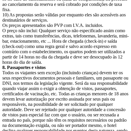
ao cancelamento da reserva e será cobrado por condições de taxa
fixa.
10) As propostas serão válidas por enquanto eles são acessíveis aos
destinatários de serviços.
Os preços apresentados são PVP com I.V.A. incluidos.
O preço não inclui: Qualquer serviço não especificado assim como
extras, tais como transferências, dicas, telefonemas, lavanderia, mini-
bar, estacionamento, etc ... Hora de chegada (check-in) e saída
(check-out) como uma regra geral e salvo acordo expresso em
contrário com o estabelecimento, os quartos podem ser utilizados a
partir de 14 horas no dia da chegada e deve ser desocupado às 12
horas do dia de saída.
8. Passaportes e vistos
Todos os viajantes sem exceção (incluindo crianças) devem ter os
seus respectivos documentos pessoais e familiares, um passaporte ou
DNI, nos termos da legislação vigente. Será da sua responsabilidade
quando viajar assim o exigir a obtenção de vistos, passaportes,
certificados de vacinação, etc. Todas as crianças menores de 18 anos
devem levar autorização por escrito assinada por seus pais ou
responsáveis, na possibilidade de ser solicitado por qualquer
autoridade. Deve ser rejeitado por qualquer autoridade a concessão
de vistos para especial faz com que o usuário, ou ser recusada a
entrada no país, porque não têm os requisitos necessários ou padrão
na documentação exigida, ou não ser portador mesmo, o hotel
declina qualquer responsabilidade por eventos desta natureza, sendo