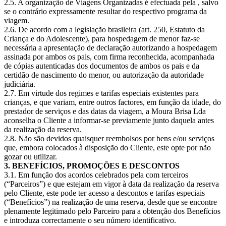
2.5. A organização de Viagens Organizadas é efectuada pela , salvo
se o contrário expressamente resultar do respectivo programa da
viagem.
2.6. De acordo com a legislação brasileira (art. 250, Estatuto da
Criança e do Adolescente), para hospedagem de menor faz-se
necessária a apresentação de declaração autorizando a hospedagem
assinada por ambos os pais, com firma reconhecida, acompanhada
de cópias autenticadas dos documentos de ambos os pais e da
certidão de nascimento do menor, ou autorização da autoridade
judiciária.
2.7. Em virtude dos regimes e tarifas especiais existentes para
crianças, e que variam, entre outros factores, em função da idade, do
prestador de serviços e das datas da viagem, a Moura Brisa Lda
aconselha o Cliente a informar-se previamente junto daquela antes
da realização da reserva.
2.8. Não são devidos quaisquer reembolsos por bens e/ou serviços
que, embora colocados à disposição do Cliente, este opte por não
gozar ou utilizar.
3. BENEFÍCIOS, PROMOÇÕES E DESCONTOS
3.1. Em função dos acordos celebrados pela com terceiros
(“Parceiros”) e que estejam em vigor à data da realização da reserva
pelo Cliente, este pode ter acesso a descontos e tarifas especiais
(“Benefícios”) na realização de uma reserva, desde que se encontre
plenamente legitimado pelo Parceiro para a obtenção dos Benefícios
e introduza correctamente o seu número identificativo.