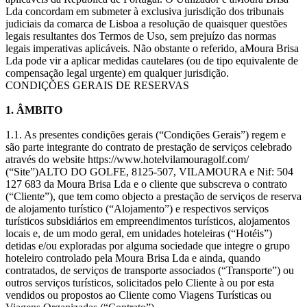
Lda concordam em submeter à exclusiva jurisdição dos tribunais
judiciais da comarca de Lisboa a resolução de quaisquer questões
legais resultantes dos Termos de Uso, sem prejuízo das normas
legais imperativas aplicáveis. Não obstante o referido, aMoura Brisa
Lda pode vir a aplicar medidas cautelares (ou de tipo equivalente de
compensação legal urgente) em qualquer jurisdição.
CONDIÇÕES GERAIS DE RESERVAS
1. ÂMBITO
1.1. As presentes condições gerais (“Condições Gerais”) regem e
são parte integrante do contrato de prestação de serviços celebrado
através do website https://www.hotelvilamouragolf.com/
(“Site”)ALTO DO GOLFE, 8125-507, VILAMOURA e Nif: 504
127 683 da Moura Brisa Lda e o cliente que subscreva o contrato
(“Cliente”), que tem como objecto a prestação de serviços de reserva
de alojamento turístico (“Alojamento”) e respectivos serviços
turísticos subsidiários em empreendimentos turísticos, alojamentos
locais e, de um modo geral, em unidades hoteleiras (“Hotéis”)
detidas e/ou exploradas por alguma sociedade que integre o grupo
hoteleiro controlado pela Moura Brisa Lda e ainda, quando
contratados, de serviços de transporte associados (“Transporte”) ou
outros serviços turísticos, solicitados pelo Cliente à ou por esta
vendidos ou propostos ao Cliente como Viagens Turísticas ou