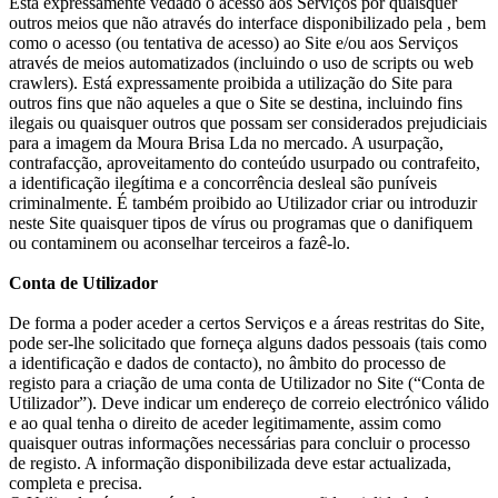
Está expressamente vedado o acesso aos Serviços por quaisquer
outros meios que não através do interface disponibilizado pela , bem
como o acesso (ou tentativa de acesso) ao Site e/ou aos Serviços
através de meios automatizados (incluindo o uso de scripts ou web
crawlers). Está expressamente proibida a utilização do Site para
outros fins que não aqueles a que o Site se destina, incluindo fins
ilegais ou quaisquer outros que possam ser considerados prejudiciais
para a imagem da Moura Brisa Lda no mercado. A usurpação,
contrafacção, aproveitamento do conteúdo usurpado ou contrafeito,
a identificação ilegítima e a concorrência desleal são puníveis
criminalmente. É também proibido ao Utilizador criar ou introduzir
neste Site quaisquer tipos de vírus ou programas que o danifiquem
ou contaminem ou aconselhar terceiros a fazê-lo.
Conta de Utilizador
De forma a poder aceder a certos Serviços e a áreas restritas do Site,
pode ser-lhe solicitado que forneça alguns dados pessoais (tais como
a identificação e dados de contacto), no âmbito do processo de
registo para a criação de uma conta de Utilizador no Site (“Conta de
Utilizador”). Deve indicar um endereço de correio electrónico válido
e ao qual tenha o direito de aceder legitimamente, assim como
quaisquer outras informações necessárias para concluir o processo
de registo. A informação disponibilizada deve estar actualizada,
completa e precisa.