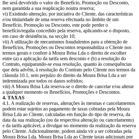
lhe será devolvido o valor do Benefício, Promoção ou Desconto,
nem garantida a sua reaplicação noutra reserva;
vi) Existindo alteração, por iniciativa do Cliente, das características
e/ou titularidade de uma reserva efectuada no âmbito de um
Benefício, Promoção ou Desconto, este pode perder o
benefício/regalia concedido pela reserva, aplicando-se o disposto,
em caso de desistência, na secção 10;
vii) A utilização de mecanismos fraudulentos para a obtenção de
Benefícios, Promoções ou Descontos responsabiliza o Cliente nos
termos gerais e confere à Moura Brisa Lda o direito de escolher
entre (a) a aplicação da tarifa sem desconto e (b) a resolução do
Contrato, equiparando-se essa resolução, quanto às consequências
que dela advêm, à resolução do Contrato pelo Cliente nos termos da
cláusula 10.1, sem prejuízo do direito da Moura Brisa Lda a ser
indemnizada por todos os danos sofridos;
viii) A Moura Brisa Lda reserva-se o direito de cancelar e/ou alterar
a qualquer momento os Benefícios, Promoções e Descontos.
4. TAXAS
4.1. A realização de reservas, alterações às mesmas e cancelamentos
podem estar sujeitos ao pagamento de taxas cobradas pela Moura
Brisa Lda ao Cliente, calculadas em função do tipo de reserva, da
data da sua realização (ou da respectiva alteração ou cancelamento)
e da tarifa aplicável, a divulgar no momento da realização da reserva
pelo Cliente. Adicionalmente, podem ainda vir a ser cobradas pela
Moura Brisa Lda. Moura Brisa Lda ao Cliente taxas adicionais por