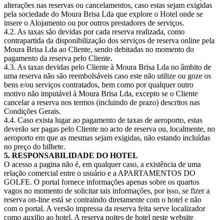
alterações nas reservas ou cancelamentos, caso estas sejam exigidas
pela sociedade do Moura Brisa Lda que explore o Hotel onde se
insere o Alojamento ou por outros prestadores de serviços.
4.2. As taxas são devidas por cada reserva realizada, como
contrapartida da disponibilização dos serviços de reserva online pela
Moura Brisa Lda ao Cliente, sendo debitadas no momento do
pagamento da reserva pelo Cliente.
4.3. As taxas devidas pelo Cliente à Moura Brisa Lda no âmbito de
uma reserva não são reembolsáveis caso este não utilize ou goze os
bens e/ou serviços contratados, bem como por qualquer outro
motivo não imputável à Moura Brisa Lda, excepto se o Cliente
cancelar a reserva nos termos (incluindo de prazo) descritos nas
Condições Gerais.
4.4. Caso exista lugar ao pagamento de taxas de aeroporto, estas
deverão ser pagas pelo Cliente no acto de reserva ou, localmente, no
aeroporto em que as mesmas sejam exigidas, não estando incluídas
no preço do bilhete.
5. RESPONSABILIDADE DO HOTEL
O acesso a pagina não é, em qualquer caso, a existência de uma
relação comercial entre o usuário e a APARTAMENTOS DO
GOLFE. O portal fornece informações apenas sobre os quartos
vagos no momento de solicitar tais informações, por isso, se fizer a
reserva on-line está se contraindo diretamente com o hotel e não
com o portal. A versão impressa da reserva feita serve localizador
como auxilio ao hotel. A reserva noites de hotel neste website